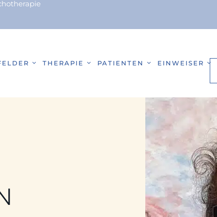
ychotherapie
FELDER
THERAPIE
PATIENTEN
EINWEISER
N