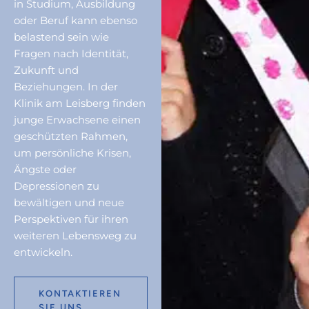
in Studium, Ausbildung
oder Beruf kann ebenso
belastend sein wie
Fragen nach Identität,
Zukunft und
Beziehungen. In der
Klinik am Leisberg finden
junge Erwachsene einen
geschützten Rahmen,
um persönliche Krisen,
Ängste oder
Depressionen zu
bewältigen und neue
Perspektiven für ihren
weiteren Lebensweg zu
entwickeln.
KONTAKTIEREN
SIE UNS