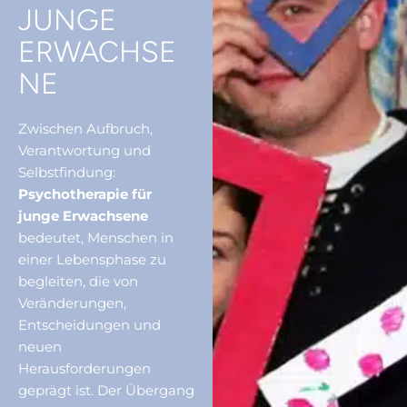
JUNGE
ERWACHSE
NE
Zwischen Aufbruch,
Verantwortung und
Selbstfindung:
Psychotherapie für
junge Erwachsene
bedeutet, Menschen in
einer Lebensphase zu
begleiten, die von
Veränderungen,
Entscheidungen und
neuen
Herausforderungen
geprägt ist. Der Übergang